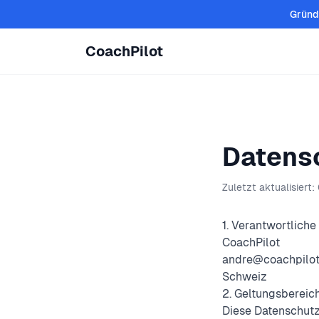
Zum Inhalt springen
Gründ
CoachPilot
Datens
Zuletzt aktualisiert
1. Verantwortliche
CoachPilot
andre@coachpilot
Schweiz
2. Geltungsbereic
Diese Datenschutze