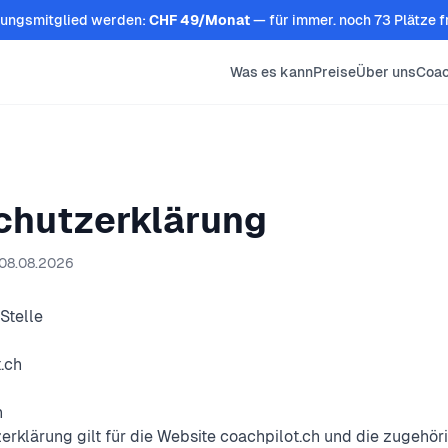
ungsmitglied werden:
CHF 49/Monat
— für immer. noch 73 Plätze fr
Was es kann
Preise
Über uns
Coac
chutzerklärung
: 08.08.2026
 Stelle
.ch
h
rklärung gilt für die Website coachpilot.ch und die zugehöri