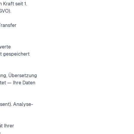
raft seit 1.
GVO).
Transfer
werte
lt gespeichert
ung, Übersetzung
tet — Ihre Daten
sent). Analyse-
t Ihrer
.