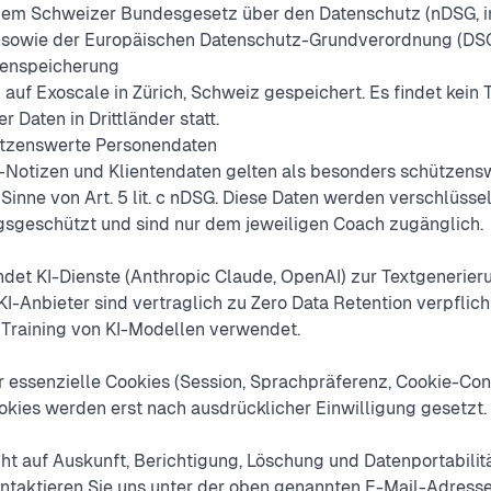
 dem Schweizer Bundesgesetz über den Datenschutz (nDSG, in K
sowie der Europäischen Datenschutz-Grundverordnung (DS
tenspeicherung
auf Exoscale in Zürich, Schweiz gespeichert. Es findet kein 
Daten in Drittländer statt.
ützenswerte Personendaten
Notizen und Klientendaten gelten als besonders schützens
inne von Art. 5 lit. c nDSG. Diese Daten werden verschlüsse
sgeschützt und sind nur dem jeweiligen Coach zugänglich.
det KI-Dienste (Anthropic Claude, OpenAI) zur Textgenerier
KI-Anbieter sind vertraglich zu Zero Data Retention verpflich
Training von KI-Modellen verwendet.
 essenzielle Cookies (Session, Sprachpräferenz, Cookie-Con
kies werden erst nach ausdrücklicher Einwilligung gesetzt.
t auf Auskunft, Berichtigung, Löschung und Datenportabilitä
ntaktieren Sie uns unter der oben genannten E-Mail-Adresse