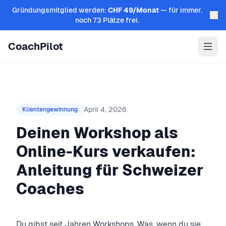
Zum Inhalt springen
Gründungsmitglied werden:
CHF 49/Monat
— für immer.
noch 73 Plätze frei.
CoachPilot
April 4, 2026
Klientengewinnung
Deinen Workshop als
Online-Kurs verkaufen:
Anleitung für Schweizer
Coaches
Du gibst seit Jahren Workshops. Was, wenn du sie